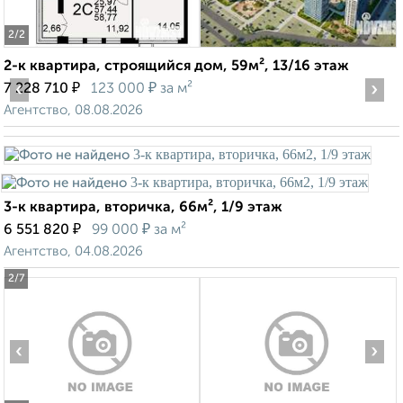
2
/2
2-к квартира, строящийся дом, 59м², 13/16 этаж
‹
₽
₽
›
7 228 710
123 000
за м²
Агентство, 08.08.2026
3-к квартира, вторичка, 66м², 1/9 этаж
₽
₽
6 551 820
99 000
за м²
Агентство, 04.08.2026
2
/7
‹
›