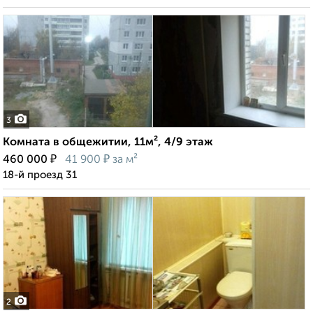
3
Комната в общежитии, 11м², 4/9 этаж
₽
₽
460 000
41 900
за м²
18-й проезд 31
2