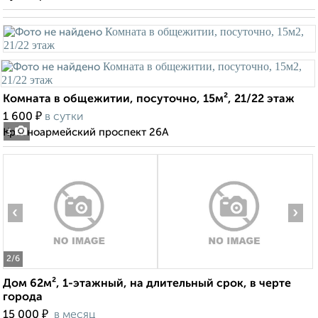
Комната в общежитии, посуточно, 15м², 21/22 этаж
₽
1 600
в сутки
Красноармейский проспект 26А
3
‹
›
2
/6
Дом 62м², 1-этажный, на длительный срок, в черте
города
₽
15 000
в месяц