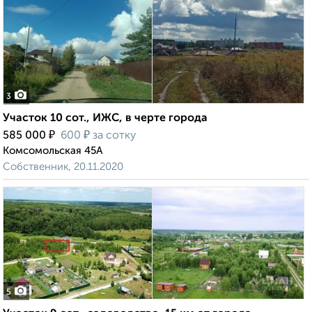
3
Участок 10 сот., ИЖС, в черте города
₽
₽
585 000
600
за сотку
Комсомольская 45А
Собственник, 20.11.2020
5