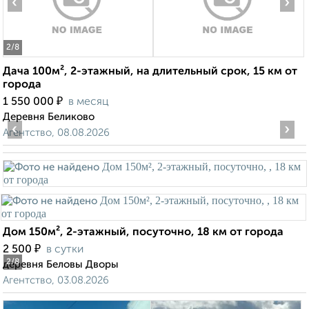
‹
›
2
/8
Дача 100м², 2-этажный, на длительный срок, 15 км от
города
₽
1 550 000
в месяц
Деревня Беликово
‹
›
Агентство, 08.08.2026
Дом 150м², 2-этажный, посуточно, 18 км от города
₽
2 500
в сутки
2
/8
деревня Беловы Дворы
Агентство, 03.08.2026