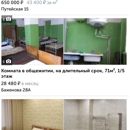
₽
₽
650 000
43 400
за м²
Путейская 15
8
5
Комната в общежитии, на длительный срок, 71м², 1/5
этаж
₽
28 480
в месяц
Баженова 28А