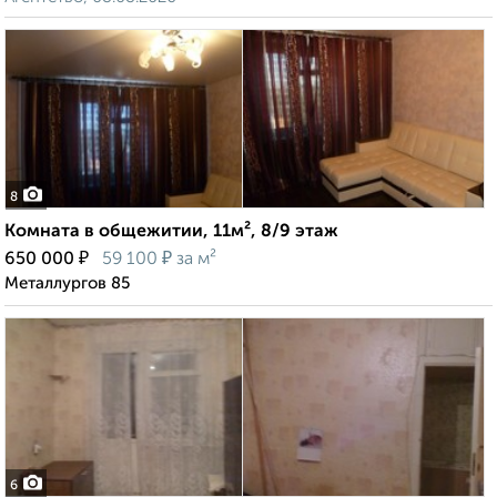
8
Комната в общежитии, 11м², 8/9 этаж
₽
₽
650 000
59 100
за м²
Металлургов 85
6