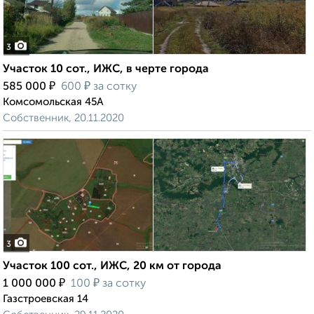
3
Участок 10 сот., ИЖС, в черте города
₽
₽
585 000
600
за сотку
Комсомольская 45А
Собственник, 20.11.2020
3
Участок 100 сот., ИЖС, 20 км от города
₽
₽
1 000 000
100
за сотку
Газстроевская 14