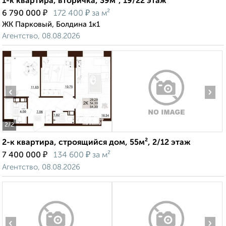
1-к квартира, вторичка, 39м², 19/22 этаж
₽
₽
6 790 000
172 400
за м²
ЖК Парковый, Болдина 1к1
Агентство, 08.08.2026
‹
›
2
/2
2-к квартира, строящийся дом, 55м², 2/12 этаж
₽
₽
7 400 000
134 600
за м²
Агентство, 08.08.2026
‹
›