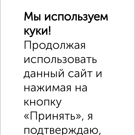
₽
7 805 600
Мы используем
₽
куки!
9 220 000
Продолжая
Средняя цена район
Это предложение
Средняя цена по городу
использовать
данный сайт и
Похожие предложения рядом
2‑комнатные квартиры недалеко от Фридриха Энгельса
нажимая на
кнопку
«Принять», я
подтверждаю,