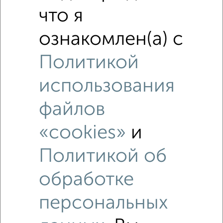
что я
ознакомлен(а) с
Политикой
использования
файлов
Рядом, с меньшей ценой
«cookies»
и
Недалеко от Фридриха Энгельса с ценой ниже
Политикой об
обработке
‹
›
персональных