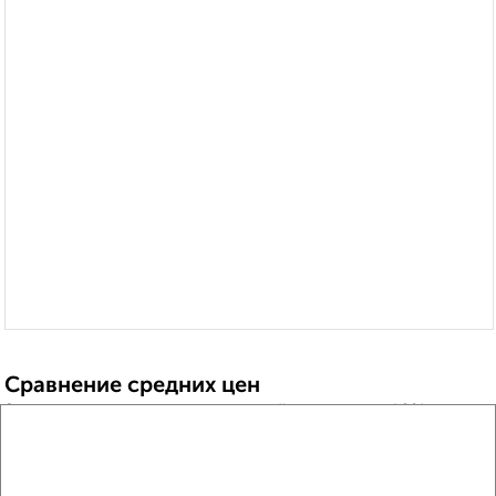
Сравнение средних цен
2‑комнатные квартиры с похожей площадью ±10%
₽
9 220 000