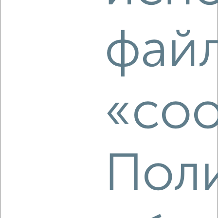
2
/2
1-к квартира, вторичка, 34м², 8/14 этаж
фай
₽
₽
3 864 600
114 000
за м²
Агентство, 09.08.2026
«coo
‹
›
2
/2
1-к квартира, вторичка, 33м², 7/14 этаж
Пол
₽
₽
3 728 480
112 000
за м²
Агентство, 09.08.2026