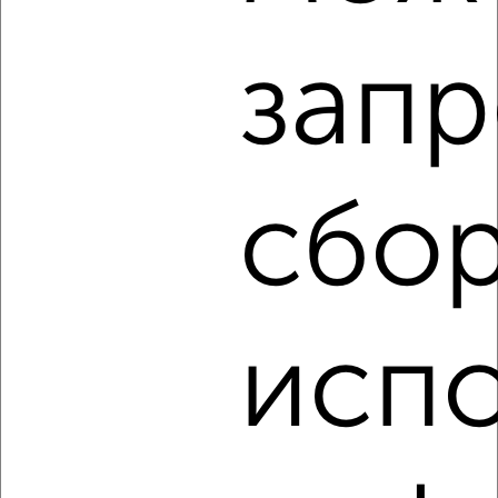
запр
‹
›
2
/2
сбор
1-к квартира, вторичка, 34м², 11/14 этаж
₽
₽
3 846 080
112 000
за м²
Агентство, 09.08.2026
исп
‹
›
2
/2