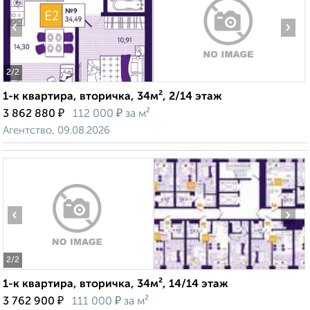
‹
›
2
/2
1-к квартира, вторичка, 34м², 2/14 этаж
₽
₽
3 862 880
112 000
за м²
Агентство, 09.08.2026
‹
›
2
/2
1-к квартира, вторичка, 34м², 14/14 этаж
₽
₽
3 762 900
111 000
за м²