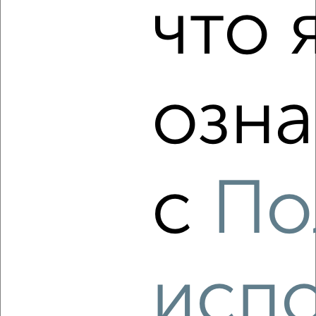
2 720 300
110 000
за м²
что 
Агентство, 09.08.2026
озна
‹
›
2
/2
1-к квартира, вторичка, 34м², 3/14 этаж
с
По
₽
₽
3 793 440
112 000
за м²
Агентство, 09.08.2026
испо
‹
›