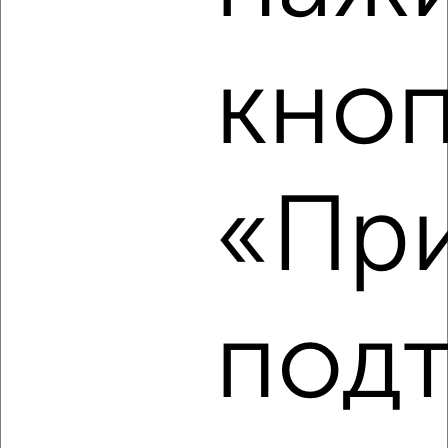
‹
›
кно
2
/2
1-к квартира, вторичка, 25м², 12/14 этаж
₽
₽
2 720 300
110 000
за м²
«При
Агентство, 09.08.2026
‹
›
под
2
/2
1-к квартира, вторичка, 25м², 5/14 этаж
₽
₽