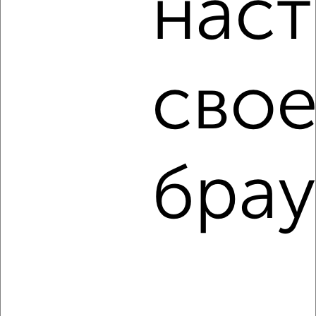
наст
Сайт работает во многих городах России.
Сколько стоит купить однокомнатную квартиру в Туле?
Цена недвижимости: мин. от
2720300
руб. до макс.
свое
15519630
руб.
Средняя цена:
4752905
руб.
Цена за м2: от
108812
руб. до
263044
руб.
брау
Средняя цена за м2:
135797
руб.
Площадь: от
25
м2 до
59
м2
Средняя площадь:
35
м2
↑ НАВЕРХ К МЕНЮ
Однокомнатные
Двухкомнатные
Трехкомнатные
4‑комнатные
Квартиры студии
От застройщика
Без посредников
Вторичное жилье