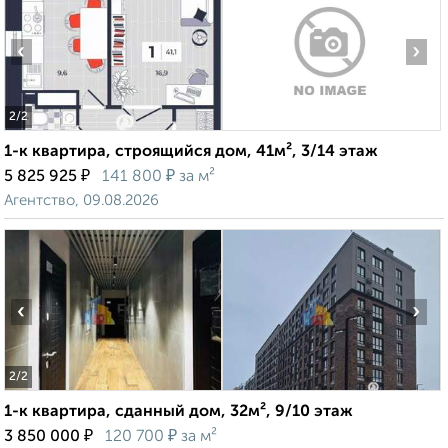
‹
›
2
/2
1-к квартира, строящийся дом, 41м², 3/14 этаж
₽
₽
5 825 925
141 800
за м²
Агентство, 09.08.2026
‹
›
2
/2
1-к квартира, сданный дом, 32м², 9/10 этаж
₽
₽
3 850 000
120 700
за м²