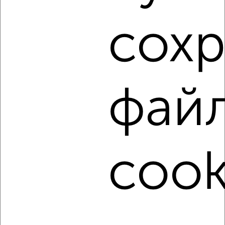
Как купить однокомнатную квартиру, c площадью до 70
м² в Туле на сайте Тула-недвижимость?
сох
Используя удобную форму поиска с множеством
фильтров и сортировкой по параметрам, вы можете
подобрать для покупки однокомнатную квартиру, c
площадью до 70 м² в Туле.
Найденные предложения: 454 объявлений, можно
фай
посмотреть в виде списка или на карте, с описанием,
расположением, ценой и другими подробностями.
Подберите подходящую недвижимость из предложений
от собственников, риэлторов, застройщиков и агенств
недвижимости, связаться с ними можно по телефону или
cook
написать сообщение в любом удобном для вас
мессенджере, это безопасно и бесплатно.
Для покупки квартиры доступна ипотека от крупнейших
банков России: СберБанк, ВТБ, Альфа-Банк,
Россельхозбанк, Совкомбанк, Т-Банк, Росбанк, Почта
Банк на сумму от 400 000 до 120 000 000 рублей сроком
до 30 лет.