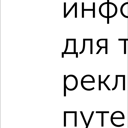
инф
1-к квартира, вторичка, 34м², 1/9 этаж
₽
₽
5 250 000
153 600
за м²
Фрунзе 6
Агентство, 09.08.2026
для 
‹
›
рек
2
/2
1-к квартира, вторичка, 59м², 6/21 этаж
₽
₽
15 519 630
263 000
за м²
Агентство, 09.08.2026
путе
1 / 8
2