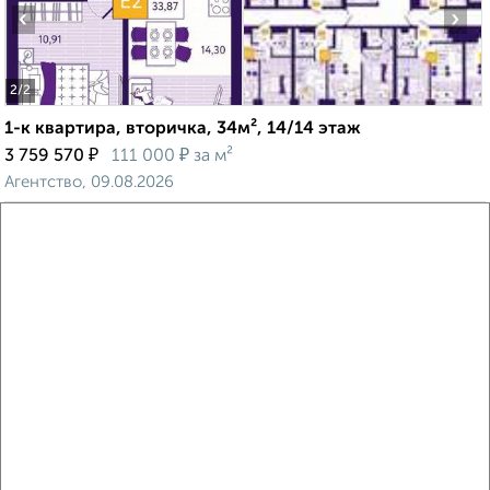
‹
›
2
/2
1-к квартира, вторичка, 34м², 14/14 этаж
₽
₽
3 759 570
111 000
за м²
Агентство, 09.08.2026
Виртуальные 3D-туры по музеям и объектам
культуры
‹
›
2
/2