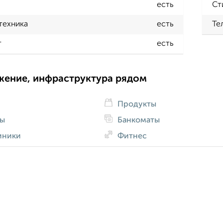
есть
Ст
техника
есть
Те
т
есть
жение, инфраструктура рядом
Продукты
ды
Банкоматы
иники
Фитнес