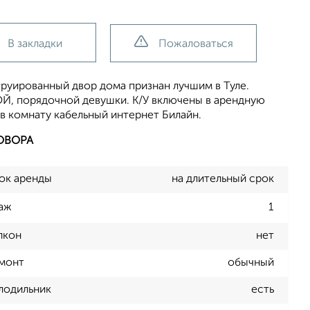
В закладки
Пожаловаться
уированный двор дома признан лучшим в Туле.
Й, порядочной девушки. К/У включены в арендную
в комнату кабельный интернет Билайн.
ОВОРА
ок аренды
на длительный срок
аж
1
лкон
нет
монт
обычный
лодильник
есть