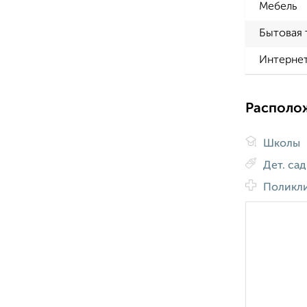
Мебель
Бытовая 
Интерне
Располо
Школы
Дет. са
Поликл