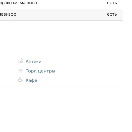
иральная машина
есть
левизор
есть
Аптеки
Торг. центры
Кафе