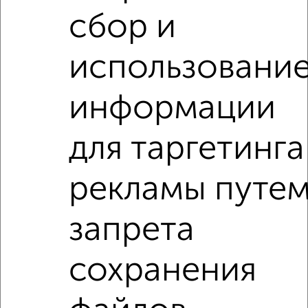
местам
сбор и
использовани
информации
для таргетинга
2
Комната в 3-к квартире, на длительный срок, 15м², 2/5
этаж
рекламы путе
₽
5 000
в месяц
Красноармейский проспект 15
запрета
Комнаты в 3-к квартире
сохранения
Поиск по схожим параметрам:
на улице Революции
С холодильником