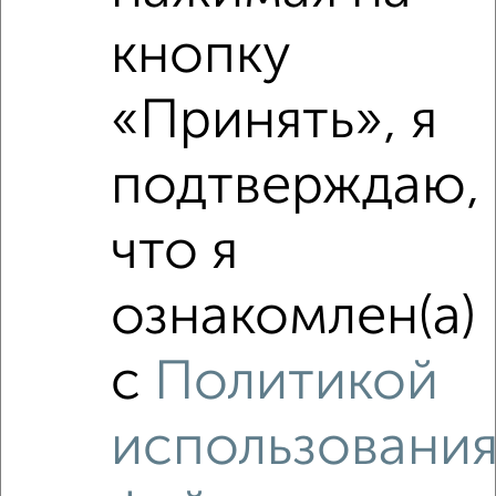
кнопку
«Принять», я
подтверждаю,
6
Комната в 3-к квартире, на длительный срок, 14м², 5/9
что я
этаж
₽
6 000
в месяц
Луначарского 63
ознакомлен(а)
с
Политикой
использовани
7