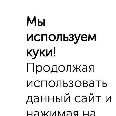
Мы
Рядом, с меньшей ценой
используем
Недалеко от Революции 12 с ценой ниже
куки!
Продолжая
использовать
2
данный сайт и
Комната в 3-к квартире, на длительный срок, 15м², 3/9
этаж
₽
5 700
в месяц
нажимая на
Клары Цеткин 3