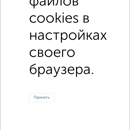
файлов
С мебелью
С бытовой техникой
С интернетом
cookies в
не первый этаж
не последний этаж
без балкона
площадью до 15 м²
С хозяйкой
настройках
своего
↑ НАВЕРХ К МЕНЮ
В общежитии
В коммуналке
Без посредников
На сутки
браузера.
Контакты
Политика конфиденциальности
Пользовательское соглашение
Тула, улица Фрунзе 3
© 2015–2026
Сайт-доска объявлений недвижимости
О проекте
Принять
Реклама на портале
Новости
Статьи
Блог
Риэлторы
Агентства
Застройщики
Ипотечный калькулятор
Консультации по недвижимости
Разместить объявление
Скачать приложение
Соцсети (vk.com | t.me | dzen.ru)