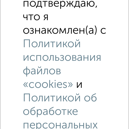
подтверждаю,
что я
ознакомлен(а) с
Политикой
использования
файлов
«cookies»
и
Политикой об
обработке
Рядом, с меньшей ценой
Недалеко от Луначарского 17к2 с ценой ниже
персональных