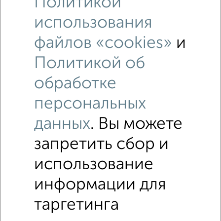
Политикой
использования
файлов «cookies»
и
Политикой об
обработке
персональных
Рядом, с меньшей ценой
Недалеко от Восточная 4 с ценой ниже
данных
. Вы можете
запретить сбор и
Комнаты в общежитии
использование
Поиск по схожим параметрам:
информации для
микрорайон Левобережный
на улице Восточная
таргетинга
без посредников
в кирпичном доме
не первый этаж
в малоэтажном доме
с балконом