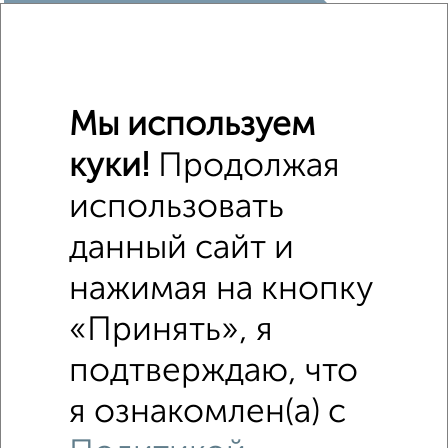
₽
2 500 000
Средняя цена район
Мы используем
Это предложение
Средняя цена по городу
куки!
Продолжая
Похожие предложения рядом
использовать
Комнаты в общежитии недалеко от Восточная 4
данный сайт и
нажимая на кнопку
«Принять», я
подтверждаю, что
я ознакомлен(а) с