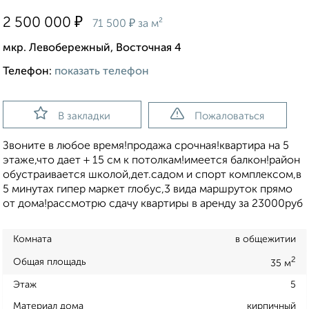
₽
2 500 000
₽
71 500
за м²
мкр. Левобережный, Восточная 4
Телефон:
показать телефон
В закладки
Пожаловаться
Звоните в любое время!продажа срочная!квартира на 5
этаже,что дает + 15 см к потолкам!имеется балкон!район
обустраивается школой,дет.садом и спорт комплексом,в
5 минутах гипер маркет глобус,3 вида маршруток прямо
от дома!рассмотрю сдачу квартиры в аренду за 23000руб
Комната
в общежитии
2
Общая площадь
35 м
Этаж
5
Материал дома
кирпичный