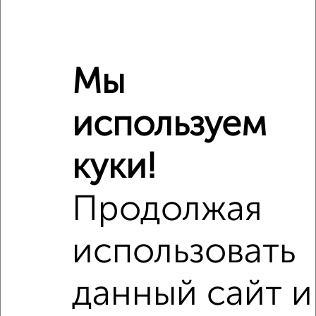
Мы
используем
куки!
Рядом, с меньшей ценой
Недалеко от Тимирязева 101к7 с ценой ниже
Продолжая
использовать
данный сайт и
8