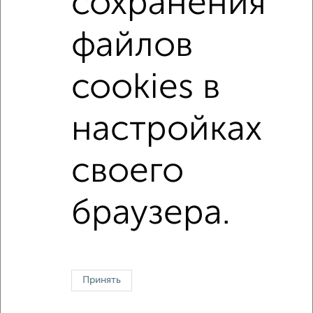
сохранения
на улице Тимирязева
без посредников
в панельном доме
не первый этаж
файлов
не последний этаж
в малоэтажном доме
cookies в
с балконом
Цена до 800 000 руб.
площадью до 20 м²
настройках
↑ НАВЕРХ К МЕНЮ
своего
В общежитии
В коммуналке
В двухкомнатной квартире
Без посредников
браузера.
Контакты
Политика конфиденциальности
Пользовательское соглашение
Тула, улица Фрунзе 3
© 2015–2026
Сайт-доска объявлений недвижимости
О проекте
Принять
Реклама на портале
Новости
Статьи
Блог
Риэлторы
Агентства
Застройщики
Ипотечный калькулятор