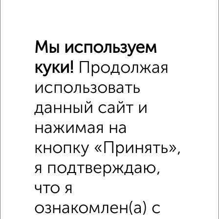
₽
999 000
₽
1 000 000
Мы используем
Средняя цена район
куки!
Продолжая
Это предложение
Средняя цена по городу
использовать
данный сайт и
Похожие предложения рядом
Комнаты в 4-к квартире недалеко от Курковая 6
нажимая на
кнопку «Принять»,
я подтверждаю,
что я
ознакомлен(а) с