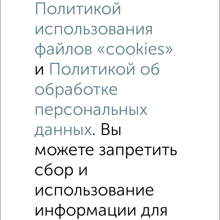
Политикой
использования
файлов «cookies»
и
Политикой об
обработке
персональных
Рядом, с меньшей ценой
Недалеко от Курковая 6 с ценой ниже
данных
. Вы
можете запретить
Комнаты в 4-к квартире
сбор и
Поиск по схожим параметрам:
использование
на улице Курковая
без посредников
информации для
в кирпичном доме
на первом этаже