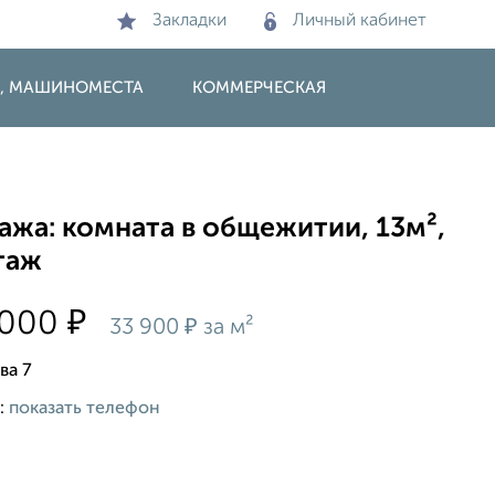
Закладки
Личный кабинет
И, МАШИНОМЕСТА
КОММЕРЧЕСКАЯ
ажа: комната в общежитии, 13м²,
таж
₽
 000
₽
33 900
за м²
ва 7
:
показать телефон