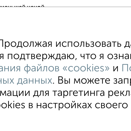
 меньшей ценой
т Ползунова 7 с ценой ниже
 в общежитии
родолжая использовать д
хожим параметрам:
я подтверждаю, что я озна
 Ползунова
в кирпичном доме
не первый эта
ания файлов «cookies»
и
П
тажном доме
без балкона
Цена до 500 000 руб
ных данных
. Вы можете зап
ации для таргетинга рекл
kies в настройках своего 
В коммуналке
В двухкомнатной квартире
Без пос
льзовательское соглашение
Тула, улица Фрунзе 3
© 2015