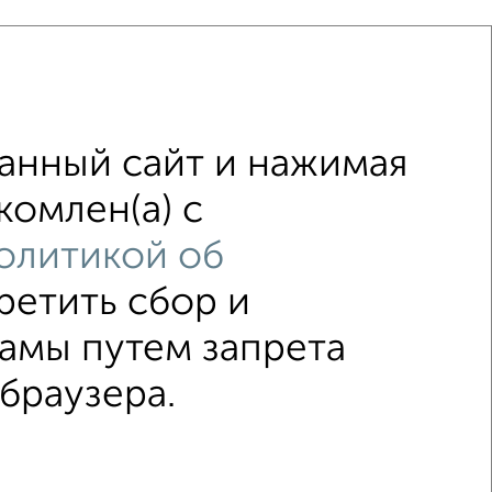
анный сайт и нажимая
комлен(а) с
ж
не последний этаж
олитикой об
.
площадью до 15 м²
ретить сбор и
↑ НАВЕРХ К МЕНЮ
амы путем запрета
браузера.
редников
–2026
Сайт-доска объявлений недвижимости