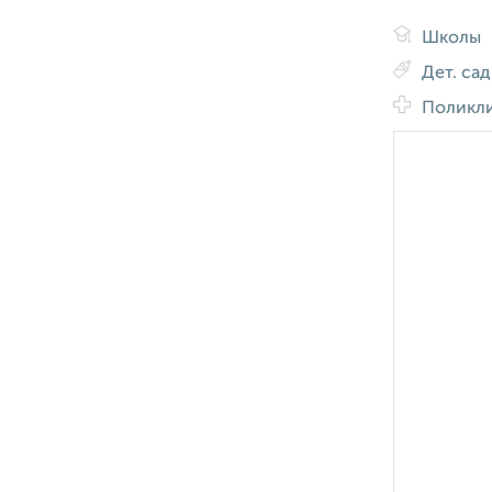
Школы
Дет. са
Поликл