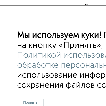
Рядом, с
Недалеко о
Комнаты
Мы используем куки!
П
Поиск по с
на кнопку «Принять», 
на улице
Политикой использов
в малоэ
обработке персональ
использование информ
сохранения файлов coo
В общежитии
Контакты
Политика конфиденциальности
По
Принять