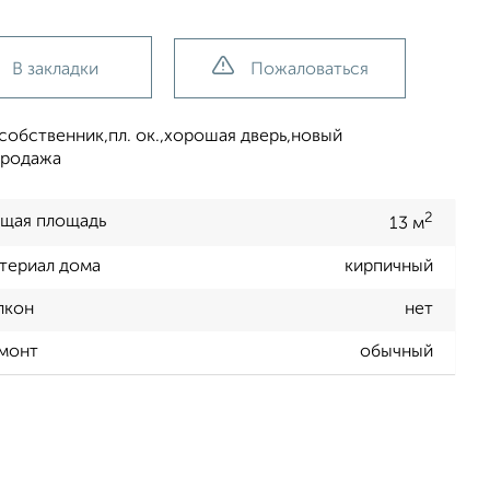
В закладки
Пожаловаться
собственник,пл. ок.,хорошая дверь,новый
продажа
2
щая площадь
13 м
териал дома
кирпичный
лкон
нет
монт
обычный