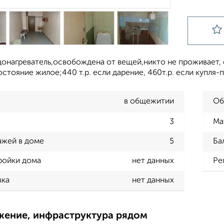
донагреватель,освобождена от вещей,никто не проживает, 
стояние жилое;440 т.р. если дарение, 460т.р. если купля-
в общежитии
Об
3
Ма
ажей в доме
5
Ба
ройки дома
нет данных
Ре
вка
нет данных
жение, инфраструктура рядом