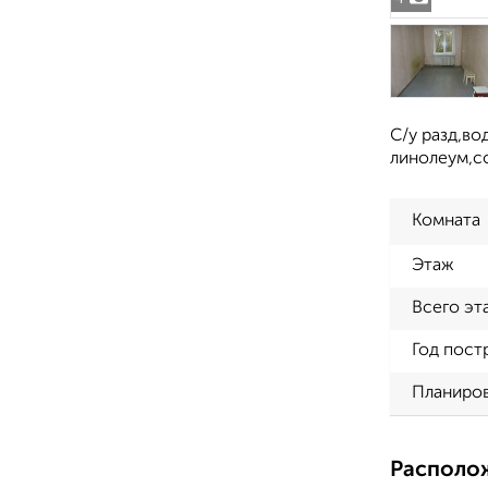
С/у разд,во
линолеум,со
Комната
Этаж
Всего эт
Год пост
Планиро
Располо